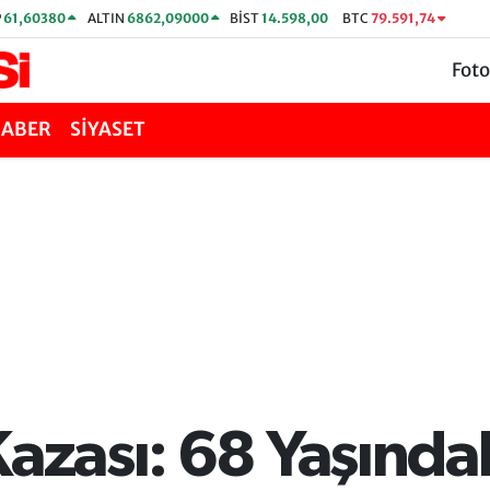
P
61,60380
ALTIN
6862,09000
BİST
14.598,00
BTC
79.591,74
Foto
HABER
SİYASET
azası: 68 Yaşındak