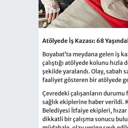
Atölyede İş Kazası: 68 Yaşındak
Boyabat’ta meydana gelen iş kaz
çalıştığı atölyede kolunu hızla
şekilde yaralandı. Olay, sabah s
faaliyet gösteren bir atölyede g
Çevredeki çalışanların durumu f
sağlık ekiplerine haber verildi.
Belediyesi İtfaiye ekipleri, hız
dikkatli bir çalışma sonucu bulu
müdahale, olay yerine sevk edil