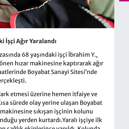
i İşçi Ağır Yaralandı
asında 68 yaşındaki işçi İbrahim Y.,
 dönen hızar makinesine kaptırarak ağır
aatlerinde Boyabat Sanayi Sitesi’nde
erçekleşti.
ark etmesi üzerine hemen itfaiye ve
 Kısa sürede olay yerine ulaşan Boyabat
ar makinesine sıkışan işçinin kolunu
nduğu yerden kurtardı.Yaralı işçiye ilk
en sağlık ekiplerince yapıldı. Kolunda