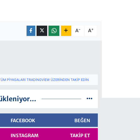
-
+
A
A
TÜM PIYASALARI TRADINGVIEW ÜZERINDEN TAKIP EDIN
ükleniyor...
FACEBOOK
BEĞEN
INSTAGRAM
TAKIP ET