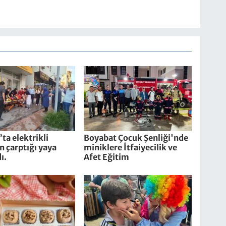
ta elektrikli
Boyabat Çocuk Şenliği'nde
in çarptığı yaya
miniklere İtfaiyecilik ve
ı.
Afet Eğitim