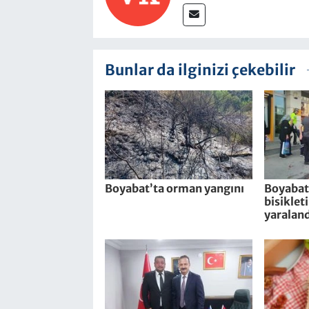
Bunlar da ilginizi çekebilir
Boyabat’ta orman yangını
Boyabat’
bisiklet
yaraland