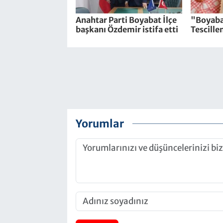
Anahtar Parti Boyabat İlçe
"Boyaba
başkanı Özdemir istifa etti
Tescille
Yorumlar