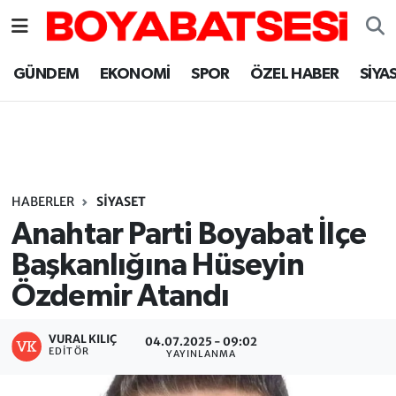
Sinop Nöbetçi Eczaneler
GÜNDEM
EKONOMİ
SPOR
ÖZEL HABER
SİYA
Sinop Hava Durumu
Sinop Namaz Vakitleri
Sinop Trafik Yoğunluk Haritası
HABERLER
SİYASET
Anahtar Parti Boyabat İlçe
Süper Lig Puan Durumu ve Fikstür
Başkanlığına Hüseyin
Özdemir Atandı
Tüm Manşetler
Son Dakika Haberleri
VURAL KILIÇ
04.07.2025 - 09:02
EDITÖR
YAYINLANMA
Haber Arşivi