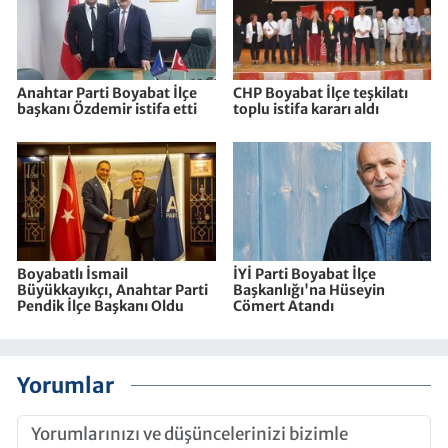
Anahtar Parti Boyabat İlçe
CHP Boyabat İlçe teşkilatı
başkanı Özdemir istifa etti
toplu istifa kararı aldı
Boyabatlı İsmail
İYİ Parti Boyabat İlçe
Büyükkayıkçı, Anahtar Parti
Başkanlığı'na Hüseyin
Pendik İlçe Başkanı Oldu
Cömert Atandı
Yorumlar