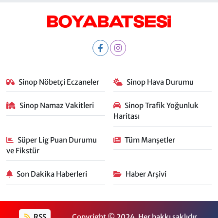
Sinop Nöbetçi Eczaneler
Sinop Hava Durumu
Sinop Namaz Vakitleri
Sinop Trafik Yoğunluk
Haritası
Süper Lig Puan Durumu
Tüm Manşetler
ve Fikstür
Son Dakika Haberleri
Haber Arşivi
RSS
Copyright © 2024. Her hakkı saklıdır.