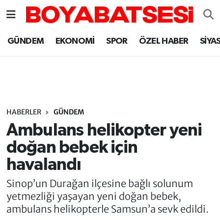
Sinop Nöbetçi Eczaneler
GÜNDEM
EKONOMİ
SPOR
ÖZEL HABER
SİYA
Sinop Hava Durumu
Sinop Namaz Vakitleri
Sinop Trafik Yoğunluk Haritası
HABERLER
GÜNDEM
Ambulans helikopter yeni
Süper Lig Puan Durumu ve Fikstür
doğan bebek için
havalandı
Tüm Manşetler
Sinop’un Durağan ilçesine bağlı solunum
Son Dakika Haberleri
yetmezliği yaşayan yeni doğan bebek,
ambulans helikopterle Samsun’a sevk edildi.
Haber Arşivi