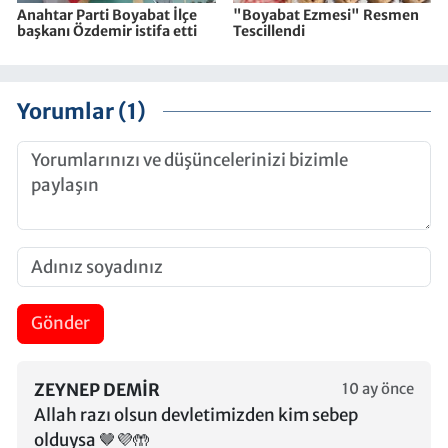
Anahtar Parti Boyabat İlçe
"Boyabat Ezmesi" Resmen
başkanı Özdemir istifa etti
Tescillendi
Yorumlar (1)
Gönder
ZEYNEP DEMIR
10 ay önce
Allah razı olsun devletimizden kim sebep
olduysa 🤎💜🤲