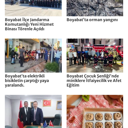
Boyabat İlçe Jandarma
Boyabat’ta orman yangını
Komutanlığı Yeni Hizmet
Binası Törenle Açıldı
Boyabat’ta elektrikli
Boyabat Çocuk Şenliği'nde
bisikletin çarptığı yaya
miniklere İtfaiyecilik ve Afet
yaralandı.
Eğitim