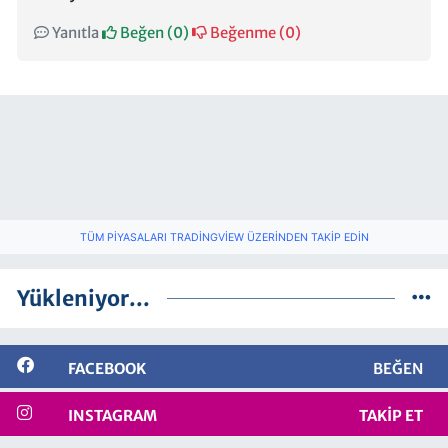
Yanıtla
Beğen (
0
)
Beğenme (
0
)
TÜM PIYASALARI TRADINGVIEW ÜZERINDEN TAKIP EDIN
Yükleniyor...
FACEBOOK
BEĞEN
INSTAGRAM
TAKIP ET