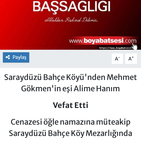
Paylaş
-
+
A
A
Saraydüzü Bahçe Köyü'nden Mehmet
Gökmen'in eşi Alime Hanım
Vefat Etti
Cenazesi öğle namazına müteakip
Saraydüzü Bahçe Köy Mezarlığında