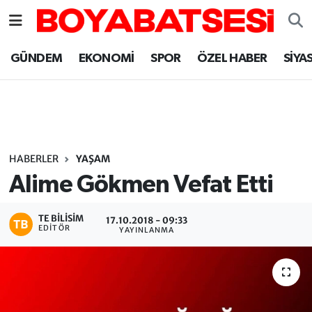
Sinop Nöbetçi Eczaneler
GÜNDEM
EKONOMİ
SPOR
ÖZEL HABER
SİYA
Sinop Hava Durumu
Sinop Namaz Vakitleri
Sinop Trafik Yoğunluk Haritası
HABERLER
YAŞAM
Alime Gökmen Vefat Etti
Süper Lig Puan Durumu ve Fikstür
TE BILISIM
17.10.2018 - 09:33
Tüm Manşetler
EDITÖR
YAYINLANMA
Son Dakika Haberleri
Haber Arşivi