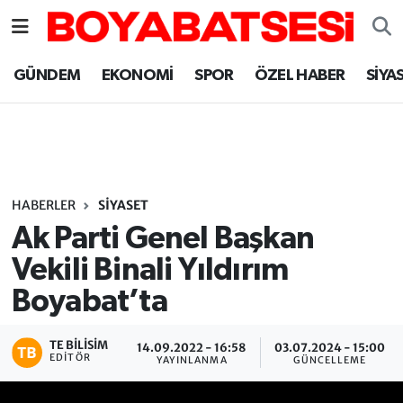
Sinop Nöbetçi Eczaneler
GÜNDEM
EKONOMİ
SPOR
ÖZEL HABER
SİYA
Sinop Hava Durumu
Sinop Namaz Vakitleri
Sinop Trafik Yoğunluk Haritası
HABERLER
SİYASET
Ak Parti Genel Başkan
Süper Lig Puan Durumu ve Fikstür
Vekili Binali Yıldırım
Boyabat’ta
Tüm Manşetler
Son Dakika Haberleri
TE BILISIM
14.09.2022 - 16:58
03.07.2024 - 15:00
EDITÖR
YAYINLANMA
GÜNCELLEME
Haber Arşivi