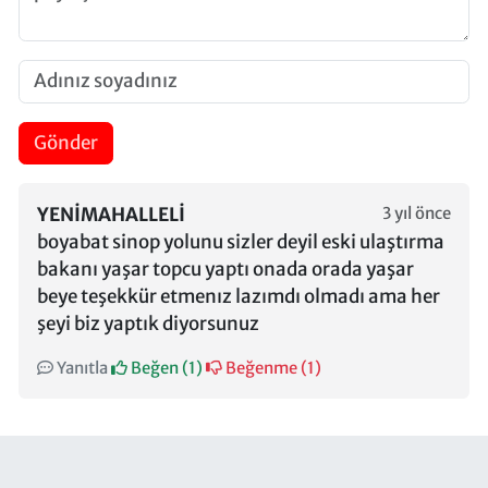
Gönder
YENIMAHALLELI
3 yıl önce
boyabat sinop yolunu sizler deyil eski ulaştırma
bakanı yaşar topcu yaptı onada orada yaşar
beye teşekkür etmenız lazımdı olmadı ama her
şeyi biz yaptık diyorsunuz
Yanıtla
Beğen (
1
)
Beğenme (
1
)