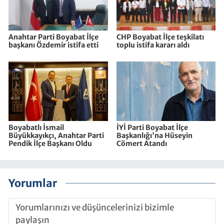
Anahtar Parti Boyabat İlçe
CHP Boyabat İlçe teşkilatı
başkanı Özdemir istifa etti
toplu istifa kararı aldı
Boyabatlı İsmail
İYİ Parti Boyabat İlçe
Büyükkayıkçı, Anahtar Parti
Başkanlığı'na Hüseyin
Pendik İlçe Başkanı Oldu
Cömert Atandı
Yorumlar