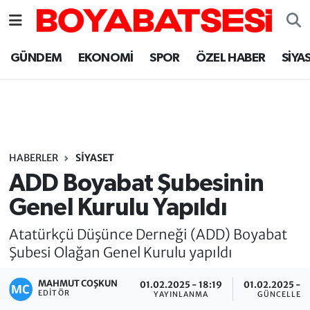
Sinop Nöbetçi Eczaneler
GÜNDEM
EKONOMİ
SPOR
ÖZEL HABER
SİYA
Sinop Hava Durumu
Sinop Namaz Vakitleri
Sinop Trafik Yoğunluk Haritası
HABERLER
SİYASET
ADD Boyabat Şubesinin
Süper Lig Puan Durumu ve Fikstür
Genel Kurulu Yapıldı
Tüm Manşetler
Atatürkçü Düşünce Derneği (ADD) Boyabat
Şubesi Olağan Genel Kurulu yapıldı
Son Dakika Haberleri
MAHMUT COŞKUN
01.02.2025 - 18:19
01.02.2025 - 1
EDITÖR
YAYINLANMA
GÜNCELLEM
Haber Arşivi