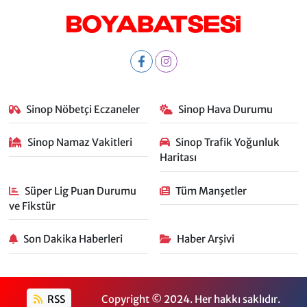
Sinop Nöbetçi Eczaneler
Sinop Hava Durumu
Sinop Namaz Vakitleri
Sinop Trafik Yoğunluk
Haritası
Süper Lig Puan Durumu
Tüm Manşetler
ve Fikstür
Son Dakika Haberleri
Haber Arşivi
RSS
Copyright © 2024. Her hakkı saklıdır.