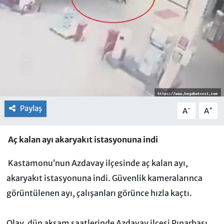
Paylaş
-
+
A
A
Aç kalan ayı akaryakıt istasyonuna indi
Kastamonu’nun Azdavay ilçesinde aç kalan ayı,
akaryakıt istasyonuna indi. Güvenlik kameralarınca
görüntülenen ayı, çalışanları görünce hızla kaçtı.
Olay, dün akşam saatlerinde Azdavay ilçesi Pınarbaşı