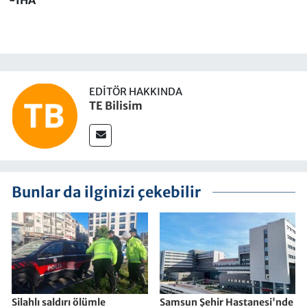
-İHA
EDITÖR HAKKINDA
TE Bilisim
Bunlar da ilginizi çekebilir
Silahlı saldırı ölümle
Samsun Şehir Hastanesi'nde