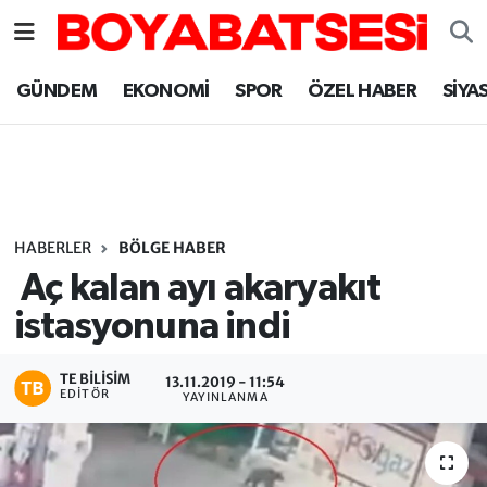
Sinop Nöbetçi Eczaneler
GÜNDEM
EKONOMİ
SPOR
ÖZEL HABER
SİYA
Sinop Hava Durumu
Sinop Namaz Vakitleri
Sinop Trafik Yoğunluk Haritası
HABERLER
BÖLGE HABER
Aç kalan ayı akaryakıt
Süper Lig Puan Durumu ve Fikstür
istasyonuna indi
Tüm Manşetler
TE BILISIM
13.11.2019 - 11:54
EDITÖR
YAYINLANMA
Son Dakika Haberleri
Haber Arşivi