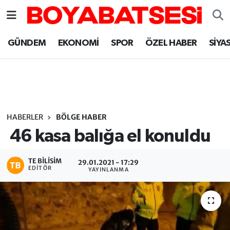
Sinop Nöbetçi Eczaneler
GÜNDEM
EKONOMİ
SPOR
ÖZEL HABER
SİYA
Sinop Hava Durumu
Sinop Namaz Vakitleri
Sinop Trafik Yoğunluk Haritası
HABERLER
BÖLGE HABER
46 kasa balığa el konuldu
Süper Lig Puan Durumu ve Fikstür
TE BILISIM
29.01.2021 - 17:29
Tüm Manşetler
EDITÖR
YAYINLANMA
Son Dakika Haberleri
Haber Arşivi