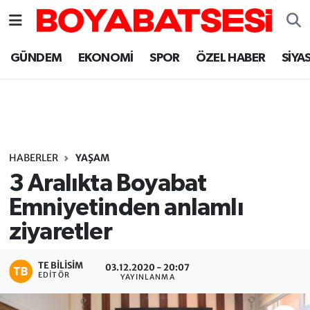
Sinop Nöbetçi Eczaneler
GÜNDEM
EKONOMİ
SPOR
ÖZEL HABER
SİYA
Sinop Hava Durumu
Sinop Namaz Vakitleri
Sinop Trafik Yoğunluk Haritası
HABERLER
YAŞAM
3 Aralıkta Boyabat
Süper Lig Puan Durumu ve Fikstür
Emniyetinden anlamlı
ziyaretler
Tüm Manşetler
Son Dakika Haberleri
TE BILISIM
03.12.2020 - 20:07
EDITÖR
YAYINLANMA
Haber Arşivi