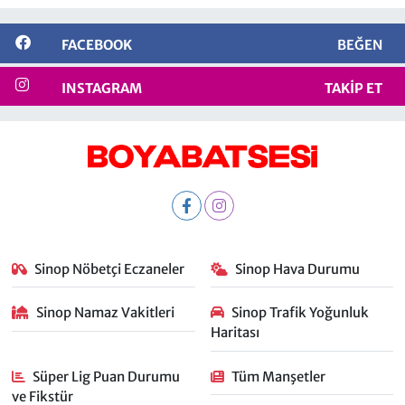
FACEBOOK
BEĞEN
INSTAGRAM
TAKIP ET
Sinop Nöbetçi Eczaneler
Sinop Hava Durumu
Sinop Namaz Vakitleri
Sinop Trafik Yoğunluk
Haritası
Süper Lig Puan Durumu
Tüm Manşetler
ve Fikstür