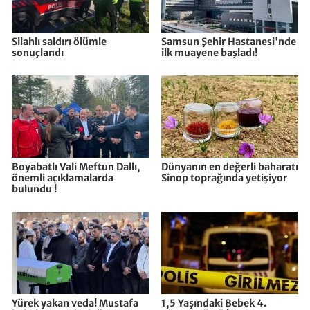
Silahlı saldırı ölümle
Samsun Şehir Hastanesi'nde
sonuçlandı
ilk muayene başladı!
Boyabatlı Vali Meftun Dallı,
Dünyanın en değerli baharatı
önemli açıklamalarda
Sinop toprağında yetişiyor
bulundu !
Yürek yakan veda! Mustafa
1,5 Yaşındaki Bebek 4.