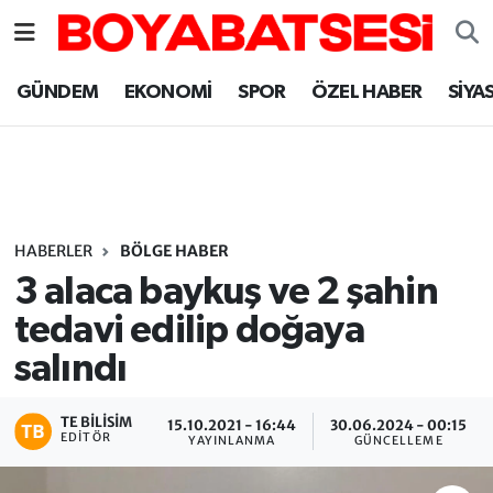
Sinop Nöbetçi Eczaneler
GÜNDEM
EKONOMİ
SPOR
ÖZEL HABER
SİYA
Sinop Hava Durumu
Sinop Namaz Vakitleri
Sinop Trafik Yoğunluk Haritası
HABERLER
BÖLGE HABER
3 alaca baykuş ve 2 şahin
Süper Lig Puan Durumu ve Fikstür
tedavi edilip doğaya
salındı
Tüm Manşetler
Son Dakika Haberleri
TE BILISIM
15.10.2021 - 16:44
30.06.2024 - 00:15
EDITÖR
YAYINLANMA
GÜNCELLEME
Haber Arşivi